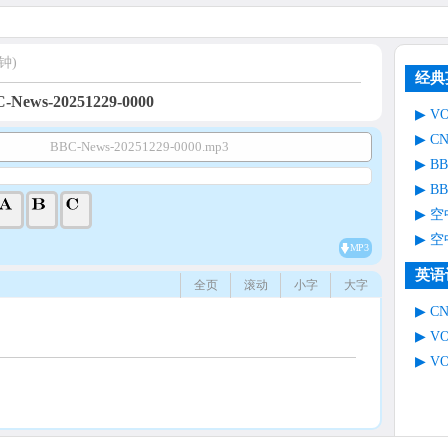
钟)
经典
-News-20251229-0000
V
C
BBC-News-20251229-0000.mp3
B
B
空
空
MP3
英语
全页
滚动
小字
大字
C
V
V