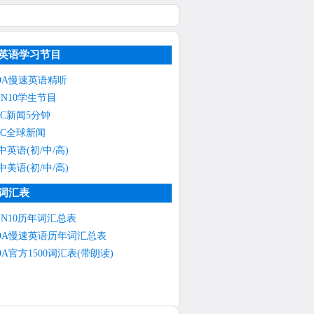
英语学习节目
OA慢速英语精听
NN10学生节目
BC新闻5分钟
BC全球新闻
中英语(初/中/高)
中美语(初/中/高)
词汇表
NN10历年词汇总表
OA慢速英语历年词汇总表
OA官方1500词汇表(带朗读)