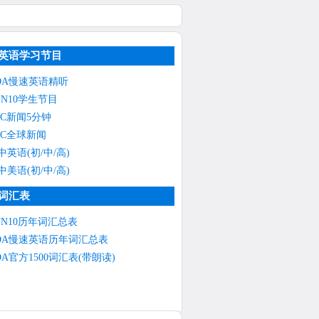
英语学习节目
OA慢速英语精听
NN10学生节目
BC新闻5分钟
BC全球新闻
中英语(初/中/高)
中美语(初/中/高)
词汇表
NN10历年词汇总表
OA慢速英语历年词汇总表
OA官方1500词汇表(带朗读)