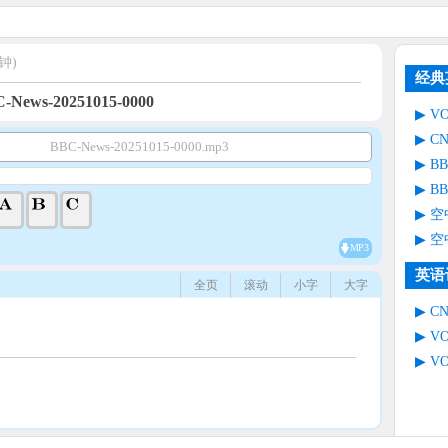
钟)
经典
-News-20251015-0000
V
C
BBC-News-20251015-0000.mp3
B
B
空
空
MP3
英语
全页
滚动
小字
大字
C
V
V