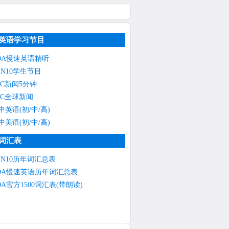
英语学习节目
OA慢速英语精听
NN10学生节目
BC新闻5分钟
BC全球新闻
中英语(初/中/高)
中美语(初/中/高)
词汇表
NN10历年词汇总表
OA慢速英语历年词汇总表
OA官方1500词汇表(带朗读)