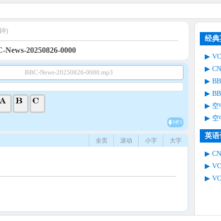
钟)
经典
-News-20250826-0000
V
C
BBC-News-20250826-0000.mp3
B
B
空
空
MP3
英语
全页
滚动
小字
大字
C
V
V