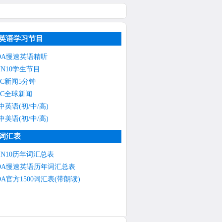
英语学习节目
OA慢速英语精听
NN10学生节目
BC新闻5分钟
BC全球新闻
中英语(初/中/高)
中美语(初/中/高)
词汇表
NN10历年词汇总表
OA慢速英语历年词汇总表
OA官方1500词汇表(带朗读)