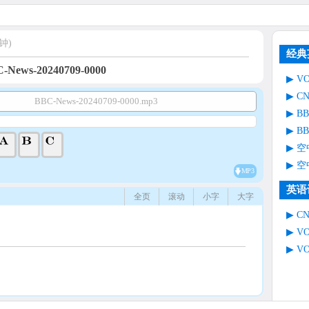
钟)
经典
-News-20240709-0000
V
C
BBC-News-20240709-0000.mp3
B
B
空
空
MP3
英语
全页
滚动
小字
大字
C
V
V