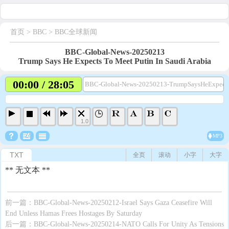
首页
> BBC >
BBC全球新闻
BBC-Global-News-20250213
Trump Says He Expects To Meet Putin In Saudi Arabia
00:00 / 28:05
BBC-Global-News-20250213-TrumpSaysHeExpects
1.0
MP3
TXT
全页
滚动
小字
大字
** 无文本 **
前一篇：
BBC-Global-News-20250212-Israel Says Gaza Ceasefire Will
End Unless Hamas Frees Hostages By Saturday
后一篇：
BBC-Global-News-20250214-NATO Calls For Unity As Tensions