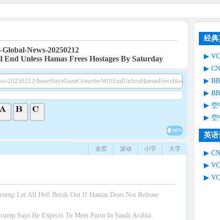
经典
Global-News-20250212
V
ill End Unless Hamas Frees Hostages By Saturday
C
B
s-20250212-IsraelSaysGazaCeasefireWillEndUnlessHamasFreesHostagesBySatur
B
空
空
MP3
英语
全页
滚动
小字
大字
C
V
V
mp Let All Hell Break Out If Hamas Does Not Release
mp Says He Expects To Meet Putin In Saudi Arabia