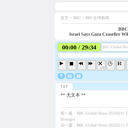
首页
> BBC >
BBC全球新闻
BBC-
Israel Says Gaza Ceasefire W
00:00 / 29:34
BBC-Global-New
1.0
TXT
** 无文本 **
前一篇：
BBC-Global-News-20250211-Tru
Hostages
后一篇：
BBC-Global-News-20250213-Tru