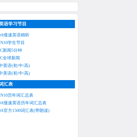
英语学习节目
OA慢速英语精听
NN10学生节目
BC新闻5分钟
day.mp3
BC全球新闻
中英语(初/中/高)
中美语(初/中/高)
词汇表
NN10历年词汇总表
OA慢速英语历年词汇总表
OA官方1500词汇表(带朗读)