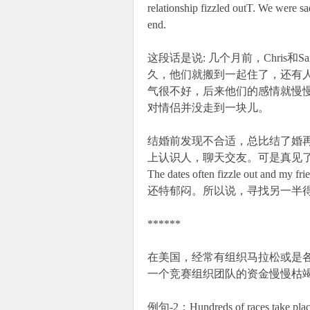
relationship fizzled outT. We were sa
end.
这段话是说: 几个月前，Chris
久，他们就搬到一起住了，还有人听
气很不好，后来他们的感情就慢
对情侣并没走到一块儿。
结婚前发现不合适，总比结了婚再
上认识人，聊天交友。可是真见
The dates often fizzle out an
还特郁闷。所以说，寻找另一半
******
在美国，经常有组织马拉松或是
一个竞赛组织团队的资金慢慢枯竭
例句-2：Hundreds of races take place e