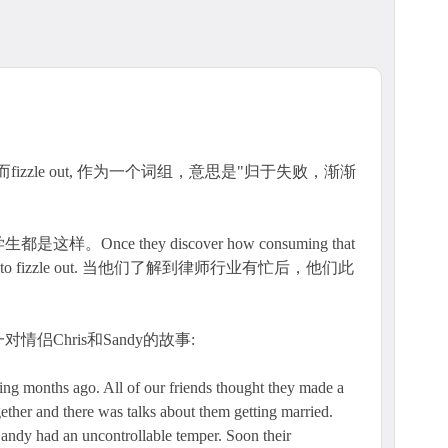
fizzle out, 作为一个词组，意思是"归于失败，渐渐
ce they discover how consuming that
iasm seems to fizzle out. 当他们了解到律师行业有忙后，他们此
Chris和Sandy的故事:
g months ago. All of our friends thought they made a
ether and there was talks about them getting married.
Sandy had an uncontrollable temper. Soon their