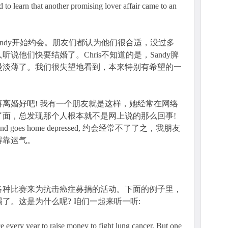
d to learn that another promising lover affair came to an
和Sandy开始约会。朋友们都认为他们很合适，没过多
说他们快要结婚了。Chris不知道的是，Sandy脾
慢淡薄了。我们很失望地看到，本来特别有希望的一
离婚好吧! 我有一个朋友就是这样，她经常在网络
了面，总发现那个人根本就不是网上说的那么回事!
d my friend goes home depressed, 约会经常不了了之，我朋友
得靠运气。
各种比赛来为抗击癌症募捐的活动。下面的例子里，
了。这是为什么呢? 咱们一起来听一听:
very year to raise money to fight lung cancer. But one