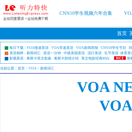
CNN10学生视频六年合集
V
首页
每日下载
-
VOA慢速英语
VOA常速英语
VOA新闻简报
CNN10学生节目
B
美语精粹
-
新闻词汇
英语一分钟
中级美国英语
流行美语
礼节美语
体育美
影视英语
-
奥斯卡英文歌曲
奥斯卡剧情介绍
英文电影经典对白
新
当前位置：
首页
>
VOA
> 新闻词汇
VOA N
VO