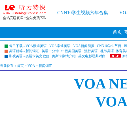
CNN10学生视频六年合集
V
首页
每日下载
-
VOA慢速英语
VOA常速英语
VOA新闻简报
CNN10学生节目
B
美语精粹
-
新闻词汇
英语一分钟
中级美国英语
流行美语
礼节美语
体育美
影视英语
-
奥斯卡英文歌曲
奥斯卡剧情介绍
英文电影经典对白
新
当前位置：
首页
>
VOA
> 新闻词汇
VOA N
VO