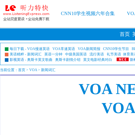
CNN10学生视频六年合集
V
首页
每日下载
-
VOA慢速英语
VOA常速英语
VOA新闻简报
CNN10学生节目
B
美语精粹
-
新闻词汇
英语一分钟
中级美国英语
流行美语
礼节美语
体育美
影视英语
-
奥斯卡英文歌曲
奥斯卡剧情介绍
英文电影经典对白
新
当前位置：
首页
>
VOA
> 新闻词汇
VOA N
VO