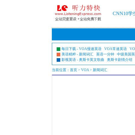
CNN10
每日下载
-
VOA慢速英语
VOA常速英语
V
美语精粹
-
新闻词汇
英语一分钟
中级美国英
影视英语
-
奥斯卡英文歌曲
奥斯卡剧情介绍
当前位置：
首页
>
VOA
> 新闻词汇