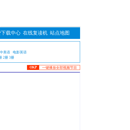
费下载中心
在线复读机
站点地图
中美语
电影英语
册
2册
3册
OKP
一键播放全部视频节目