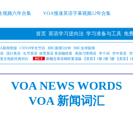
学生视频六年合集
VOA慢速英语字幕视频12年合集
首页
英语学习逆向法
学习准备与工具
免
OA新闻简报
CNN10学生节目
BBC新闻5分钟
BBC全球新闻
语
流行美语
礼节美语
体育美语
美语咖啡屋
美国习惯用语
学个词
空中英语
空
英文电影经典对白
新概念英语精听复读版 【英音】
1册
2册
3册
【美音】
1
VOA NEWS WORDS
VOA 新闻词汇