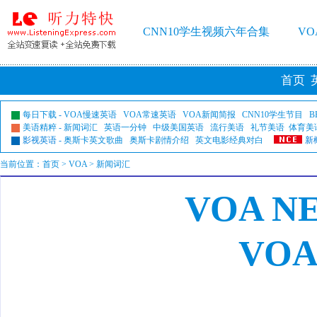
CNN10学生视频六年合集
V
首页
每日下载
-
VOA慢速英语
VOA常速英语
VOA新闻简报
CNN10学生节目
B
美语精粹
-
新闻词汇
英语一分钟
中级美国英语
流行美语
礼节美语
体育美
影视英语
-
奥斯卡英文歌曲
奥斯卡剧情介绍
英文电影经典对白
新
当前位置：
首页
>
VOA
> 新闻词汇
VOA N
VO