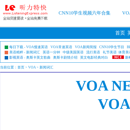
CNN10学生视频六年合集
V
首页
每日下载
-
VOA慢速英语
VOA常速英语
VOA新闻简报
CNN10学生节目
B
美语精粹
-
新闻词汇
英语一分钟
中级美国英语
流行美语
礼节美语
体育美
影视英语
-
奥斯卡英文歌曲
奥斯卡剧情介绍
英文电影经典对白
新
当前位置：
首页
>
VOA
> 新闻词汇
VOA N
VO