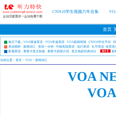
CNN10学生视频六年合集
V
首页
每日下载
-
VOA慢速英语
VOA常速英语
VOA新闻简报
CNN10学生节目
B
美语精粹
-
新闻词汇
英语一分钟
中级美国英语
流行美语
礼节美语
体育美
影视英语
-
奥斯卡英文歌曲
奥斯卡剧情介绍
英文电影经典对白
新
当前位置：
首页
>
VOA
> 新闻词汇
VOA N
VO