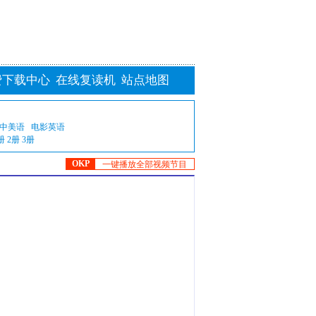
费下载中心
在线复读机
站点地图
中美语
电影英语
册
2册
3册
OKP
一键播放全部视频节目