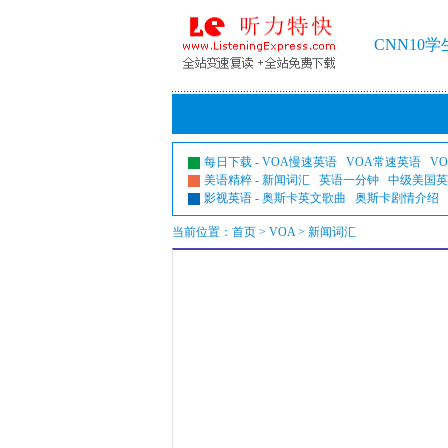
CNN10
每日下载
-
VOA慢速英语
VOA常速英语
V
美语精粹
-
新闻词汇
英语一分钟
中级美国英
影视英语
-
奥斯卡英文歌曲
奥斯卡剧情介绍
当前位置：
首页
>
VOA
> 新闻词汇