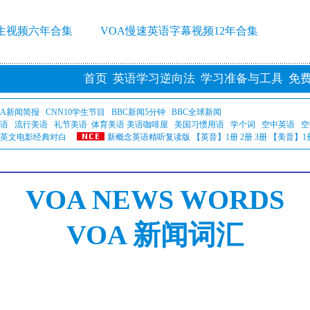
学生视频六年合集
VOA慢速英语字幕视频12年合集
首页
英语学习逆向法
学习准备与工具
免
OA新闻简报
CNN10学生节目
BBC新闻5分钟
BBC全球新闻
语
流行美语
礼节美语
体育美语
美语咖啡屋
美国习惯用语
学个词
空中英语
空
英文电影经典对白
新概念英语精听复读版 【英音】
1册
2册
3册
【美音】
1
VOA NEWS WORDS
VOA 新闻词汇