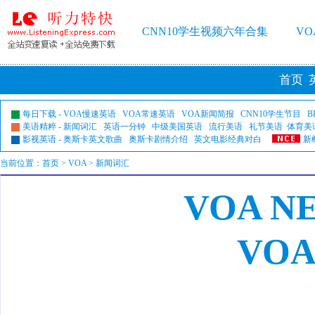
CNN10学生视频六年合集
V
首页
每日下载
-
VOA慢速英语
VOA常速英语
VOA新闻简报
CNN10学生节目
B
美语精粹
-
新闻词汇
英语一分钟
中级美国英语
流行美语
礼节美语
体育美
影视英语
-
奥斯卡英文歌曲
奥斯卡剧情介绍
英文电影经典对白
新
当前位置：
首页
>
VOA
> 新闻词汇
VOA N
VO