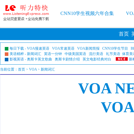
CNN10学生视频六年合集
V
首页
每日下载
-
VOA慢速英语
VOA常速英语
VOA新闻简报
CNN10学生节目
B
美语精粹
-
新闻词汇
英语一分钟
中级美国英语
流行美语
礼节美语
体育美
影视英语
-
奥斯卡英文歌曲
奥斯卡剧情介绍
英文电影经典对白
新
当前位置：
首页
>
VOA
> 新闻词汇
VOA N
VO