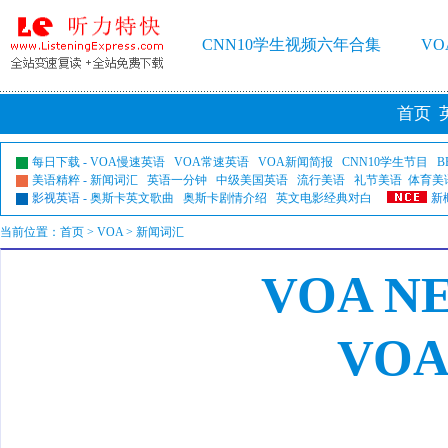
CNN10学生视频六年合集
V
首页
每日下载
-
VOA慢速英语
VOA常速英语
VOA新闻简报
CNN10学生节目
B
美语精粹
-
新闻词汇
英语一分钟
中级美国英语
流行美语
礼节美语
体育美
影视英语
-
奥斯卡英文歌曲
奥斯卡剧情介绍
英文电影经典对白
新
当前位置：
首页
>
VOA
> 新闻词汇
VOA N
VO