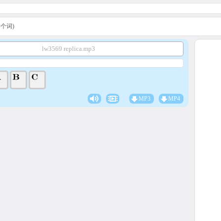
A学个词)
lw3569 replica.mp3
MP3
MP4