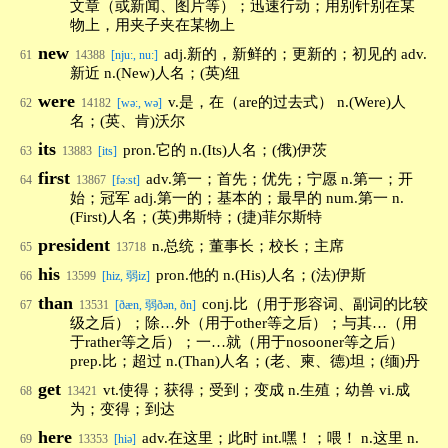
文章（或新闻、图片等）；迅速行动；用别针别在某
物上，用夹子夹在某物上
new
adj.新的，新鲜的；更新的；初见的 adv.
61
14388
[nju:, nu:]
新近 n.(New)人名；(英)纽
were
v.是，在（are的过去式） n.(Were)人
62
14182
[wə:, wə]
名；(英、肯)沃尔
its
pron.它的 n.(Its)人名；(俄)伊茨
63
13883
[its]
first
adv.第一；首先；优先；宁愿 n.第一；开
64
13867
[fə:st]
始；冠军 adj.第一的；基本的；最早的 num.第一 n.
(First)人名；(英)弗斯特；(捷)菲尔斯特
president
n.总统；董事长；校长；主席
65
13718
his
pron.他的 n.(His)人名；(法)伊斯
66
13599
[hiz, 弱iz]
than
conj.比（用于形容词、副词的比较
67
13531
[ðæn, 弱ðən, ðn]
级之后）；除…外（用于other等之后）；与其…（用
于rather等之后）；一…就（用于nosooner等之后）
prep.比；超过 n.(Than)人名；(老、柬、德)坦；(缅)丹
get
vt.使得；获得；受到；变成 n.生殖；幼兽 vi.成
68
13421
为；变得；到达
here
adv.在这里；此时 int.嘿！；喂！ n.这里 n.
69
13353
[hiə]