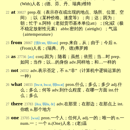
(With)人名；(德、芬、丹、瑞典)维特
at
prep.在（表示存在或出现的地点、场所、位置、空
22
30827
间）；以（某种价格、速度等）；向；达；因为；
朝；忙于 n.阿特（老挝货币基本单位att）；[化]砹（极
不稳定放射性元素） abbr.密封的（airtight）；气温
（airtemperature）
from
prep.来自，从；由于；今后 n.
23
28067
[强frɔm, 弱frəm]
(From)人名；(瑞典、丹、德)弗罗姆
as
conj.因为；随着；虽然；依照；当…时 prep.
24
27736
[æz]
如同；当作；以…的身份 adv.同样地；和…一样的
not
adv.表示否定，不 n.“非”（计算机中逻辑运算的
25
24552
一种）
what
pron.什么；多么；多少 adj.什
26
24033
[hwɔt, hwʌt, 弱hwət]
么；多么；何等 adv.到什么程度，在哪一方面 int.什
么；多么
there
adv.在那里；在那边；在那点上 int.
27
23783
[ðεə, 弱ðə, ðr]
你瞧 n.那个地方
one
pron.一个人；任何人 adj.一的；唯一的 n.一
28
23705
[wʌn]
num.一；一个 n.(One)人名；(老)温