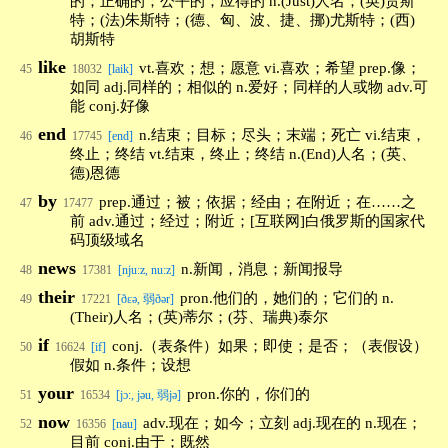
的；正确的；公平的；应得的 n.(Just)人名；(英)贾斯
特；(法)朱斯特；(德、匈、波、捷、挪)尤斯特；(西)
胡斯特
like
vt.喜欢；想；愿意 vi.喜欢；希望 prep.像；
45
18032
[laik]
如同 adj.同样的；相似的 n.爱好；同样的人或物 adv.可
能 conj.好像
end
n.结束；目标；尽头；末端；死亡 vi.结束，
46
17745
[end]
终止；终结 vt.结束，终止；终结 n.(End)人名；(英、
德)恩德
by
prep.通过；被；依据；经由；在附近；在……之
47
17477
前 adv.通过；经过；附近；[互联网]白俄罗斯的国家代
码顶级域名
news
n.新闻，消息；新闻报导
48
17381
[nju:z, nu:z]
their
pron.他们的，她们的；它们的 n.
49
17221
[ðεə, 弱ðər]
(Their)人名；(英)蒂尔；(芬、瑞典)泰尔
if
conj.（表条件）如果；即使；是否；（表假设）
50
16624
[if]
假如 n.条件；设想
your
pron.你的，你们的
51
16534
[jɔ:, jəu, 弱jə]
now
adv.现在；如今；立刻 adj.现在的 n.现在；
52
16356
[nau]
目前 conj.由于；既然