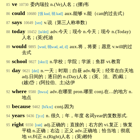
ve
委内瑞拉 n.(Ve)人名；(挪)韦
85
10730
could
aux.能够 v.能（can的过去式）
86
10680
[强 kud, 弱 kəd]
says
v.说（第三人称单数）
87
10649
[sez]
today
adv.今天；现今 n.今天；现今 n.(Today)
88
10452
[tə'dei]
人名；(英)托迪
would
aux.将，将要；愿意 v.will的过
89
9895
[wud, 弱wəd, əd, d]
去式
school
n.学校；学院；学派；鱼群 vt.教育
90
9827
[sku:l]
day
n.一天；时期；白昼 adv.每天；经常在白天地
91
9621
[dei]
adj.日间的；逐日的 n.(Day)人名；(英、法、西)戴；
(越)岱；(阿拉伯、土)达伊
where
adv.在哪里 pron.哪里 conj.在…的地方 n.
92
9580
[hwεə]
地点
because
conj.因为
93
9462
[bi'kɔz]
years
n. 很久；年，年度 名词year的复数形式.
94
9436
['jɜːz]
right
adj.正确的；直接的；右方的 vi.复正；恢复
95
9350
[rait]
平稳 n.正确；右边；正义 adv.正确地；恰当地；彻底
地 vt.纠正 n.(Right)人名；(英)赖特