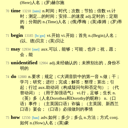
(Here)人名；(罗)赫尔施
time
n.时间；时代；次数；节拍；倍数 vt.计
70
13218
[taim]
时；测定…的时间；安排…的速度 adj.定时的；定期
的；分期的 n.(Time)人名；(俄)季梅；(英)泰姆；(罗)蒂
梅
begin
vt.开始 vi.开始；首先 n.(Begin)人名；
71
13185
[bɪˈgɪn]
(以、德)贝京；(英)贝让
may
aux.可以，能够；可能，也许；祝，愿；
72
12934
[mei]
会，能
unidentified
adj.未经确认的；未辨别出的，身份不
73
12904
明的
do
n.要求；规定；C大调音阶中的第一音 v.做；干；
74
12880
学习；研究；进行；完成；解答；整理；算出；引
起；行过 aux.助动词（构成疑问句和否定句）；（代
替动词）；（用于加强语气） vi.行，足够；生长 n.
（英）多（人名Dorothea和Dorothy的昵称） n.（口
语）事件；（主英国口语）诈骗；（主英国、新西兰
口语）宴会；（口语）必须做到的事情
how
adv.如何；多少；多么 n.方法；方式 conj.
75
12550
[hau]
如何 n.(How)人名；(英)豪