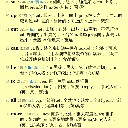
so
adv.如此，这么；确是如此 conj.所以；
29
23046
['səu, 弱 sə]
因此 pron.这样 n.(So)人名；(柬)索
up
adv.起来；上涨；向上 prep.在…之上；向…的
30
22275
[ʌp]
较高处 adj.涨的；起床的；向上的 n.上升；繁荣
out
adv.出现；在外；出局；出声地；不流行地
31
22137
[aut]
adj.外面的；出局的；下台的 n.出局 prep.向；离去 vi.
出来；暴露 vt.使熄灭；驱逐
can
vt.将…装入密封罐中保存 aux.能；能够；可以；
32
22130
可能 n.罐头；（用金属或塑料制作的）容器；（马口
铁或其他金属制作的）食品罐头
he
n.男孩，男人；它（雄性动物） pron.
33
21942
[hi:, 弱 hi, i:, i]
他 n.(He)人名；(日)户(姓)；(朝)海；(柬)赫
re
prep.再，重新 abbr.修订版
34
21317
[rei, ri:]
（revisededition）；回复，答复（reply） n.(Re)人名；
(英、意、塞)雷
all
adj.全部的 adv.全然地；越发 n.全部 pron.全部
35
21108
[ɔ:l]
n.(All)人名；(瑞典)阿尔；(英)奥尔
more
adv.更多；此外；更大程度地 adj.更多
36
20898
[mɔ:]
的；附加的 pron.更多的数量 n.更多 n.(More)人名；
(英、法)莫尔；(意、西、以)莫雷