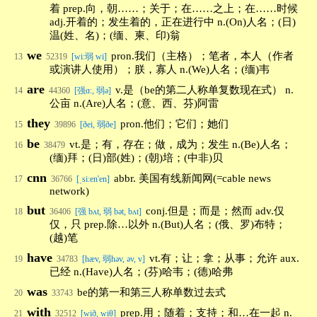
着 prep.向，朝……；关于；在……之上；在……时候
adj.开着的；发生着的，正在进行中 n.(On)人名；(日)
温(姓、名)；(缅、柬、印)翁
we
pron.我们（主格）；笔者，本人（作者
13
52319
[wi:弱 wi]
或演讲人使用）；朕，寡人 n.(We)人名；(缅)韦
are
v.是（be的第二人称单复数现在式） n.
14
44360
[强ɑ:, 弱ə]
公亩 n.(Are)人名；(意、西、芬)阿雷
they
pron.他们；它们；她们
15
39896
[ðei, 弱ðe]
be
vt.是；有，存在；做，成为；发生 n.(Be)人名；
16
38479
(缅)拜；(日)部(姓)；(朝)培；(中非)贝
cnn
abbr. 美国有线新闻网(=cable news
17
36766
[ˌsiːen'en]
network)
but
conj.但是；而是；然而 adv.仅
18
36406
[强 bʌt, 弱 bət, bʌt]
仅，只 prep.除…以外 n.(But)人名；(俄、罗)布特；
(越)笔
have
vt.有；让；拿；从事；允许 aux.
19
34783
[hæv, 弱həv, əv, v]
已经 n.(Have)人名；(芬)哈韦；(德)哈弗
was
be的第一和第三人称单数过去式
20
33743
with
prep.用；随着；支持；和…在一起 n.
21
32512
[wið, wiθ]