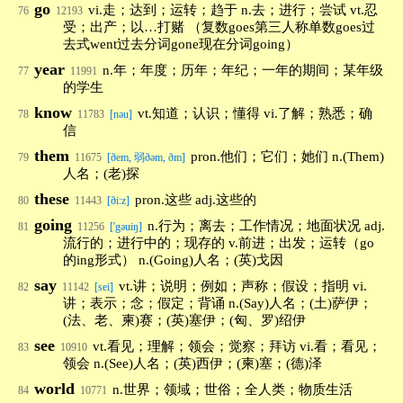
go
vi.走；达到；运转；趋于 n.去；进行；尝试 vt.忍
76
12193
受；出产；以…打赌 （复数goes第三人称单数goes过
去式went过去分词gone现在分词going）
year
n.年；年度；历年；年纪；一年的期间；某年级
77
11991
的学生
know
vt.知道；认识；懂得 vi.了解；熟悉；确
78
11783
[nəu]
信
them
pron.他们；它们；她们 n.(Them)
79
11675
[ðem, 弱ðəm, ðm]
人名；(老)探
these
pron.这些 adj.这些的
80
11443
[ði:z]
going
n.行为；离去；工作情况；地面状况 adj.
81
11256
['gəuiŋ]
流行的；进行中的；现存的 v.前进；出发；运转（go
的ing形式） n.(Going)人名；(英)戈因
say
vt.讲；说明；例如；声称；假设；指明 vi.
82
11142
[sei]
讲；表示；念；假定；背诵 n.(Say)人名；(土)萨伊；
(法、老、柬)赛；(英)塞伊；(匈、罗)绍伊
see
vt.看见；理解；领会；觉察；拜访 vi.看；看见；
83
10910
领会 n.(See)人名；(英)西伊；(柬)塞；(德)泽
world
n.世界；领域；世俗；全人类；物质生活
84
10771