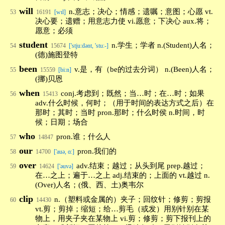
will
n.意志；决心；情感；遗嘱；意图；心愿 vt.
53
16191
[wɪl]
决心要；遗赠；用意志力使 vi.愿意；下决心 aux.将；
愿意；必须
student
n.学生；学者 n.(Student)人名；
54
15674
['stju:dənt, 'stu:-]
(德)施图登特
been
v.是，有（be的过去分词） n.(Been)人名；
55
15559
[bi:n]
(挪)贝恩
when
conj.考虑到；既然；当…时；在…时；如果
56
15413
adv.什么时候，何时；（用于时间的表达方式之后）在
那时；其时；当时 pron.那时；什么时侯 n.时间，时
候；日期；场合
who
pron.谁；什么人
57
14847
our
pron.我们的
58
14700
['auə, ɑ:]
over
adv.结束；越过；从头到尾 prep.越过；
59
14624
['əuvə]
在…之上；遍于…之上 adj.结束的；上面的 vt.越过 n.
(Over)人名；(俄、西、土)奥韦尔
clip
n.（塑料或金属的）夹子；回纹针；修剪；剪报
60
14430
vt.剪；剪掉；缩短；给…剪毛（或发）用别针别在某
物上，用夹子夹在某物上 vi.剪；修剪；剪下报刊上的