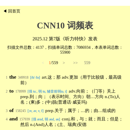
◀ 回首页
CNN10 词频表
2025.12 第7版
《听力特快》
发表
扫描文件总数：4137，扫描单词总数：7086934，本表单词总数：
55900
<
1
/559
>
>>
559
the
art.这；那 adv.更加（用于比较级，最高级
1
349918
[ði/ ðə]
前）
to
adv.向前；（门等）关上
2
178999
[强 tu:, 弱 tu, 辅音前弱tə, t]
prep.到；向；（表示时间、方向）朝…方向 n.(To)人
名；(柬)多；(中)脱(普通话·威妥玛)
of
prep.关于；属于；…的；由…组成的
3
158245
[ɔv, əv, v, f]
and
conj.和，与；就；而且；但是；
4
157939
[强 ænd, 弱 ənd, ən]
然后 n.(And)人名；(土、瑞典)安德