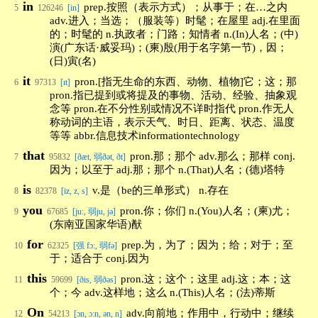
in
prep.按照（表示方式）；从事于；在…之内
5
126246
[in]
adv.进入；当选；（服装等）时髦；在屋里 adj.在里面
的；时髦的 n.执政者；门路；知情者 n.(In)人名；(中)
演(广东话·威妥玛)；(柬)殷(用于名字第一节)，因；
(日)寅(名)
it
pron.[指无生命的东西、动物、植物]它；这；那
6
97313
[ɪt]
pron.指已提到或将提及的事物、活动、经验、抽象观
念等 pron.在不分性别或情况不详时指代 pron.作无人
称动词的主语，表示天气、时日、距离、状态、温度
等等 abbr.信息技术informationtechnology
that
pron.那；那个 adv.那么；那样 conj.
7
95832
[ðæt, 弱ðət, ðt]
因为；以至于 adj.那；那个 n.(That)人名；(德)塔特
is
v.是（be的三单形式） n.存在
8
82378
[iz, z, s]
you
pron.你；你们 n.(You)人名；(柬)尤；
9
67685
[ju:, 弱ju, jə]
(东南亚国家华语)猷
for
prep.为，为了；因为；给；对于；至
10
62325
[强 fɔ:, 弱fə]
于；适合于 conj.因为
this
pron.这；这个；这里 adj.这；本；这
11
59699
[ðis, 弱ðəs]
个；今 adv.这样地；这么 n.(This)人名；(法)蒂斯
On
adv.向前地；作用中，行动中；继续
12
54213
[ɔn, ɔ:n, ən, n]