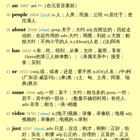
an
art.一（在元音音素前）
37
20897
people
n.人；人类；民族；公民 vt.居住于；使
38
20834
['pi:pl]
住满人
about
prep.关于；大约 adj.在附近的；四处走
39
20580
[ə'baut]
动的；在起作用的 adv.大约；周围；到处 n.大致；粗
枝大叶；不拘小节的人 n.(About)人名；(法)阿布
has
v.有，吃，得到，从事，允许，雇用，享有
40
20432
（have的第三人称单数）；（亲属关系中）接受；
拿；买到
or
conj.或，或者；还是；要不然 n.(Or)人名；(中)柯
41
19522
(广东话·威妥玛)；(柬)奥；(土、匈、土库、阿塞、瑞
典)奥尔
some
adj.一些；某个；大约；相当多的 pron.一些；
42
19506
若干；其中的一部分；（数量不确切时用）有些人
adv.非常；相当；<美>稍微
video
n.[电子]视频；录像，录像机；电视 adj.
43
18784
['vidiəu]
视频的；录像的；电视的 v.录制
just
adv.只是，仅仅；刚才，刚刚；正好，恰
44
18107
[dʒʌst]
好；实在；刚要 adj.公正的，合理的；正直的，正义