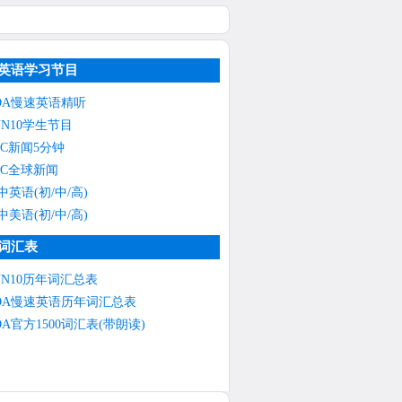
英语学习节目
OA慢速英语精听
NN10学生节目
BC新闻5分钟
BC全球新闻
中英语(初/中/高)
中美语(初/中/高)
词汇表
NN10历年词汇总表
OA慢速英语历年词汇总表
OA官方1500词汇表(带朗读)