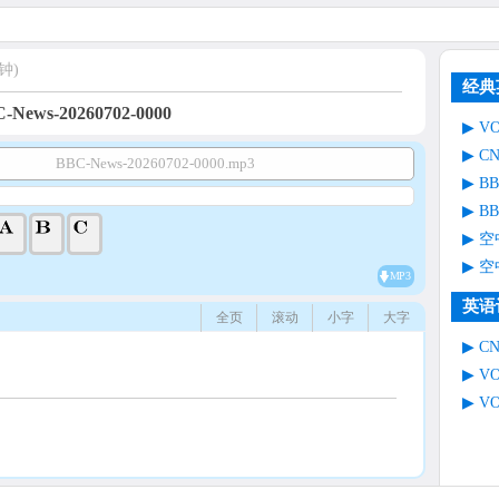
钟)
经典
-News-20260702-0000
V
C
BBC-News-20260702-0000.mp3
B
B
空
空
MP3
英语
全页
滚动
小字
大字
C
V
V