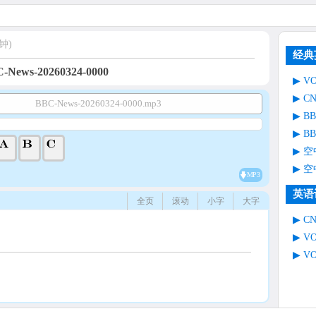
钟)
经典
-News-20260324-0000
V
C
BBC-News-20260324-0000.mp3
B
B
空
空
MP3
英语
全页
滚动
小字
大字
C
V
V