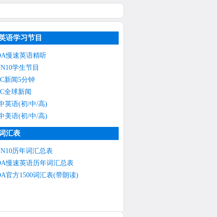
英语学习节目
OA慢速英语精听
NN10学生节目
BC新闻5分钟
BC全球新闻
中英语(初/中/高)
中美语(初/中/高)
词汇表
NN10历年词汇总表
OA慢速英语历年词汇总表
OA官方1500词汇表(带朗读)