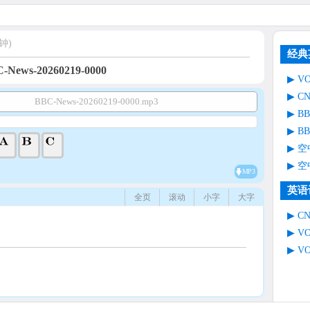
钟)
经典
-News-20260219-0000
V
C
BBC-News-20260219-0000.mp3
B
B
空
空
MP3
英语
全页
滚动
小字
大字
C
V
V