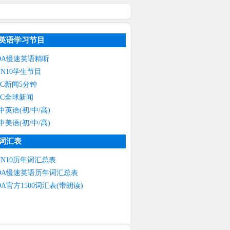
英语学习节目
OA慢速英语精听
NN10学生节目
BC新闻5分钟
BC全球新闻
中英语(初/中/高)
中美语(初/中/高)
词汇表
NN10历年词汇总表
OA慢速英语历年词汇总表
OA官方1500词汇表(带朗读)