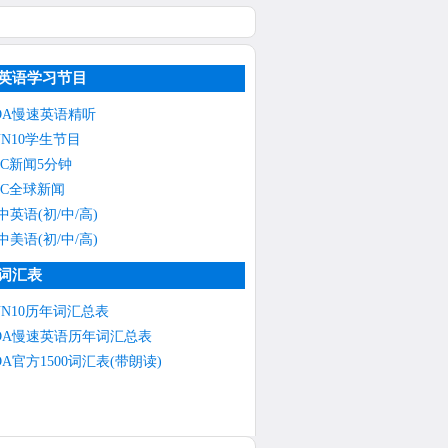
英语学习节目
OA慢速英语精听
NN10学生节目
BC新闻5分钟
BC全球新闻
中英语(初/中/高)
中美语(初/中/高)
词汇表
NN10历年词汇总表
OA慢速英语历年词汇总表
OA官方1500词汇表(带朗读)