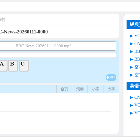
钟)
经典
-News-20260111-0000
V
C
BBC-News-20260111-0000.mp3
B
B
空
空
MP3
英语
全页
滚动
小字
大字
C
V
V