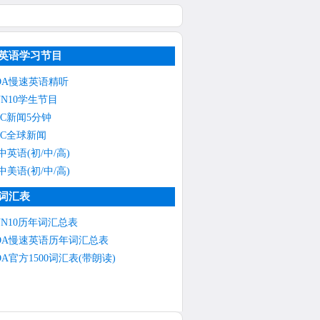
英语学习节目
OA慢速英语精听
NN10学生节目
BC新闻5分钟
BC全球新闻
中英语(初/中/高)
中美语(初/中/高)
词汇表
NN10历年词汇总表
OA慢速英语历年词汇总表
OA官方1500词汇表(带朗读)