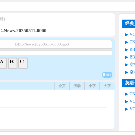
钟)
经典
-News-20250511-0000
V
C
BBC-News-20250511-0000.mp3
B
B
空
空
MP3
英语
全页
滚动
小字
大字
C
V
V