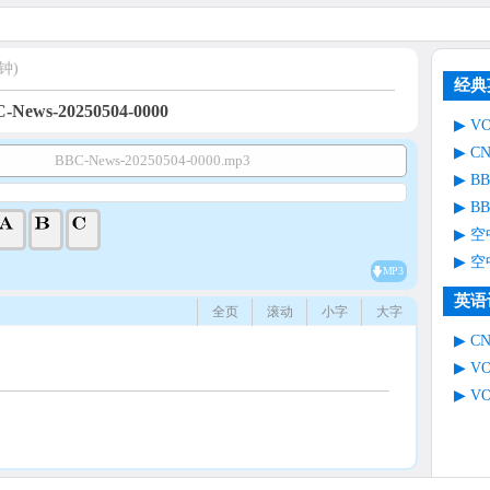
钟)
经典
-News-20250504-0000
V
C
BBC-News-20250504-0000.mp3
B
B
空
空
MP3
英语
全页
滚动
小字
大字
C
V
V