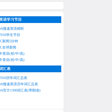
英语学习节目
OA慢速英语精听
NN10学生节目
BC新闻5分钟
BC全球新闻
中英语(初/中/高)
中美语(初/中/高)
词汇表
NN10历年词汇总表
OA慢速英语历年词汇总表
OA官方1500词汇表(带朗读)