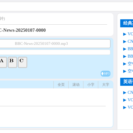
钟)
经典
-News-20250107-0000
V
C
BBC-News-20250107-0000.mp3
B
B
空
空
MP3
英语
全页
滚动
小字
大字
C
V
V