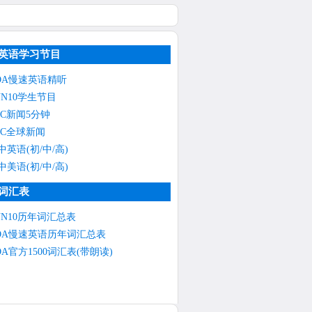
英语学习节目
OA慢速英语精听
NN10学生节目
BC新闻5分钟
BC全球新闻
中英语(初/中/高)
中美语(初/中/高)
词汇表
NN10历年词汇总表
OA慢速英语历年词汇总表
OA官方1500词汇表(带朗读)