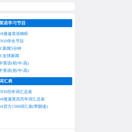
英语学习节目
OA慢速英语精听
NN10学生节目
BC新闻5分钟
BC全球新闻
中英语(初/中/高)
中美语(初/中/高)
词汇表
NN10历年词汇总表
OA慢速英语历年词汇总表
OA官方1500词汇表(带朗读)