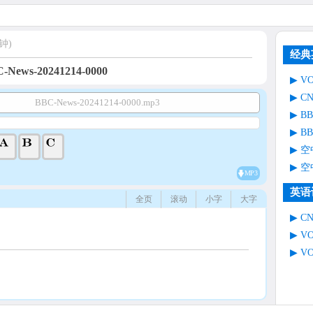
钟)
经典
-News-20241214-0000
V
C
BBC-News-20241214-0000.mp3
B
B
空
空
MP3
英语
全页
滚动
小字
大字
C
V
V