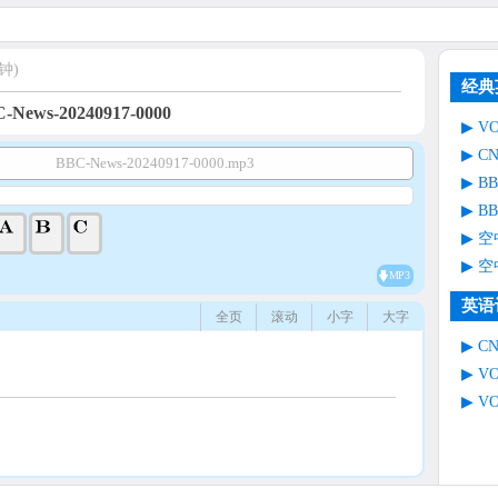
钟)
经典
-News-20240917-0000
V
C
BBC-News-20240917-0000.mp3
B
B
空
空
MP3
英语
全页
滚动
小字
大字
C
V
V