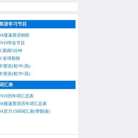
英语学习节目
OA慢速英语精听
NN10学生节目
BC新闻5分钟
BC全球新闻
中英语(初/中/高)
中美语(初/中/高)
词汇表
NN10历年词汇总表
OA慢速英语历年词汇总表
OA官方1500词汇表(带朗读)