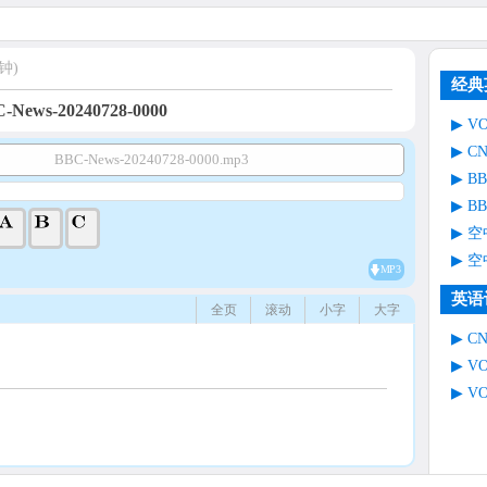
钟)
经典
-News-20240728-0000
V
C
BBC-News-20240728-0000.mp3
B
B
空
空
MP3
英语
全页
滚动
小字
大字
C
V
V