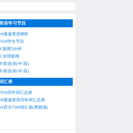
英语学习节目
OA慢速英语精听
NN10学生节目
BC新闻5分钟
BC全球新闻
中英语(初/中/高)
中美语(初/中/高)
词汇表
NN10历年词汇总表
OA慢速英语历年词汇总表
OA官方1500词汇表(带朗读)