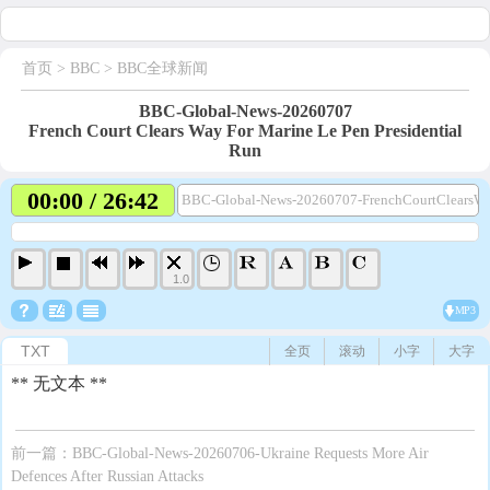
首页
> BBC >
BBC全球新闻
BBC-Global-News-20260707
French Court Clears Way For Marine Le Pen Presidential
Run
00:00 / 26:42
BBC-Global-News-20260707-FrenchCourtClearsWa
1.0
MP3
TXT
全页
滚动
小字
大字
** 无文本 **
前一篇：
BBC-Global-News-20260706-Ukraine Requests More Air
Defences After Russian Attacks