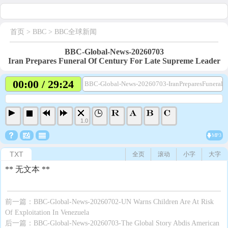
首页
> BBC >
BBC全球新闻
BBC-Global-News-20260703
Iran Prepares Funeral Of Century For Late Supreme Leader
00:00 / 29:24
BBC-Global-News-20260703-IranPreparesFuneralO
1.0
MP3
TXT
全页
滚动
小字
大字
** 无文本 **
前一篇：
BBC-Global-News-20260702-UN Warns Children Are At Risk
Of Exploitation In Venezuela
后一篇：
BBC-Global-News-20260703-The Global Story Abdis American