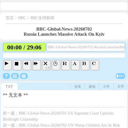
首页
> BBC >
BBC全球新闻
BBC-Global-News-20260702
Russia Launches Massive Attack On Kyiv
00:00 / 29:06
BBC-Global-News-20260702-RussiaLaunchesMass
1.0
MP3
TXT
全页
滚动
小字
大字
** 无文本 **
前一篇：
BBC-Global-News-20260701-US Supreme Court Upholds
Birthright Citizenship
后一篇：
BBC-Global-News-20260702-UN Warns Children Are At Risk