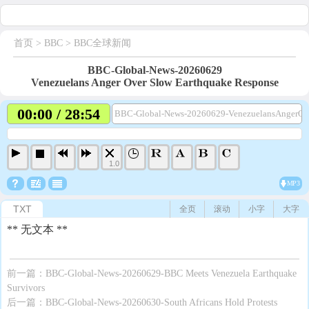
首页
> BBC >
BBC全球新闻
BBC-Global-News-20260629
Venezuelans Anger Over Slow Earthquake Response
00:00 / 28:54
BBC-Global-News-20260629-VenezuelansAngerOv
1.0
MP3
TXT
全页
滚动
小字
大字
** 无文本 **
前一篇：
BBC-Global-News-20260629-BBC Meets Venezuela Earthquake
Survivors
后一篇：
BBC-Global-News-20260630-South Africans Hold Protests