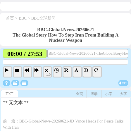
首页
> BBC >
BBC全球新闻
BBC-Global-News-20260621
The Global Story How To Stop Iran From Building A
Nuclear Weapon
00:00 / 27:53
BBC-Global-News-20260621-TheGlobalStoryHowT
1.0
MP3
TXT
全页
滚动
小字
大字
** 无文本 **
前一篇：
BBC-Global-News-20260621-JD Vance Heads For Peace Talks
With Iran