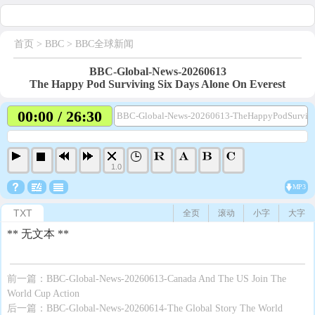
首页
> BBC >
BBC全球新闻
BBC-Global-News-20260613
The Happy Pod Surviving Six Days Alone On Everest
00:00 / 26:30
BBC-Global-News-20260613-TheHappyPodSurvivi
1.0
MP3
TXT
全页
滚动
小字
大字
** 无文本 **
前一篇：
BBC-Global-News-20260613-Canada And The US Join The
World Cup Action
后一篇：
BBC-Global-News-20260614-The Global Story The World