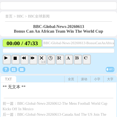
首页
> BBC >
BBC全球新闻
BBC-Global-News-20260613
Bonus Can An African Team Win The World Cup
00:00 / 47:33
BBC-Global-News-20260613-BonusCanAnAfrica
1.0
MP3
TXT
全页
滚动
小字
大字
** 无文本 **
前一篇：
BBC-Global-News-20260612-The Mens Football World Cup
Kicks Off In Mexico
后一篇：
BBC-Global-News-20260613-Canada And The US Join The