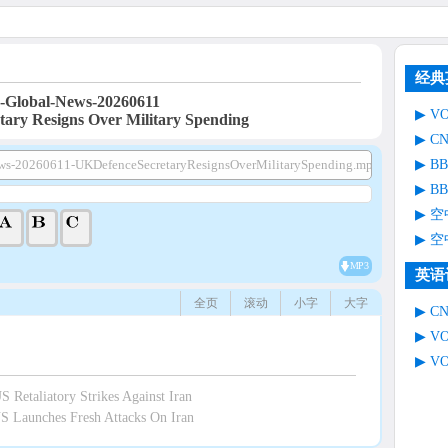
经典
Global-News-20260611
V
tary Resigns Over Military Spending
C
B
s-20260611-UKDefenceSecretaryResignsOverMilitarySpending.mp3
B
空
空
MP3
英语
全页
滚动
小字
大字
C
V
V
etaliatory Strikes Against Iran
 Launches Fresh Attacks On Iran