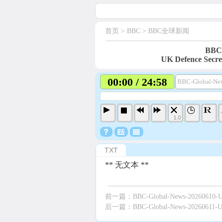
首页
> BBC >
BBC全球新闻
BBC-
UK Defence Secre
00:00 / 24:58
BBC-Global-New
1.0
TXT
** 无文本 **
前一篇：
BBC-Global-News-20260610-US R
后一篇：
BBC-Global-News-20260611-US