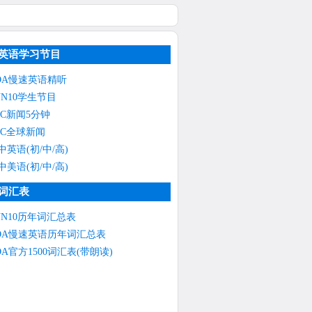
英语学习节目
OA慢速英语精听
NN10学生节目
BC新闻5分钟
BC全球新闻
中英语(初/中/高)
中美语(初/中/高)
词汇表
NN10历年词汇总表
OA慢速英语历年词汇总表
OA官方1500词汇表(带朗读)