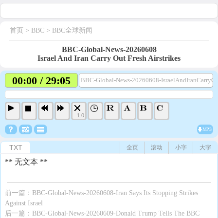
首页
> BBC >
BBC全球新闻
BBC-Global-News-20260608
Israel And Iran Carry Out Fresh Airstrikes
00:00 / 29:05
BBC-Global-News-20260608-IsraelAndIranCarryOut
1.0
MP3
TXT
全页
滚动
小字
大字
** 无文本 **
前一篇：
BBC-Global-News-20260608-Iran Says Its Stopping Strikes
Against Israel
后一篇：
BBC-Global-News-20260609-Donald Trump Tells The BBC