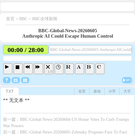
首页
> BBC >
BBC全球新闻
BBC-Global-News-20260605
Anthropic AI Could Escape Human Control
00:00 / 28:00
BBC-Global-News-20260605-AnthropicAICouldEs
1.0
MP3
TXT
全页
滚动
小字
大字
** 无文本 **
前一篇：
BBC-Global-News-20260604-US House Votes To Curb Trumps
War Powers
后一篇：
BBC-Global-News-20260605-Zelensky Proposes Face To Face