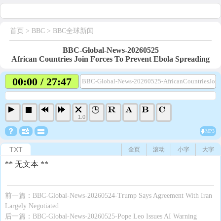
首页
> BBC >
BBC全球新闻
BBC-Global-News-20260525
African Countries Join Forces To Prevent Ebola Spreading
00:00 / 27:47
BBC-Global-News-20260525-AfricanCountriesJoin
1.0
MP3
TXT
全页
滚动
小字
大字
** 无文本 **
前一篇：
BBC-Global-News-20260524-Trump Says Agreement With Iran
Largely Negotiated
后一篇：
BBC-Global-News-20260525-Pope Leo Issues AI Warning