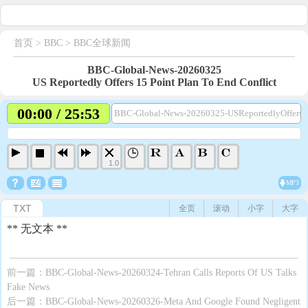
首页
> BBC >
BBC全球新闻
BBC-Global-News-20260325
US Reportedly Offers 15 Point Plan To End Conflict
00:00 / 25:53
BBC-Global-News-20260325-USReportedlyOffers1
1.0
MP3
TXT
全页
滚动
小字
大字
** 无文本 **
前一篇：
BBC-Global-News-20260324-Tehran Calls Reports Of US Talks
Fake News
后一篇：
BBC-Global-News-20260326-Meta And Google Found Negligent