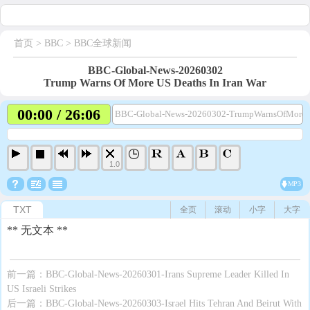
首页
> BBC >
BBC全球新闻
BBC-Global-News-20260302
Trump Warns Of More US Deaths In Iran War
00:00 / 26:06
BBC-Global-News-20260302-TrumpWarnsOfMoreU
1.0
MP3
TXT
全页
滚动
小字
大字
** 无文本 **
前一篇：
BBC-Global-News-20260301-Irans Supreme Leader Killed In
US Israeli Strikes
后一篇：
BBC-Global-News-20260303-Israel Hits Tehran And Beirut With