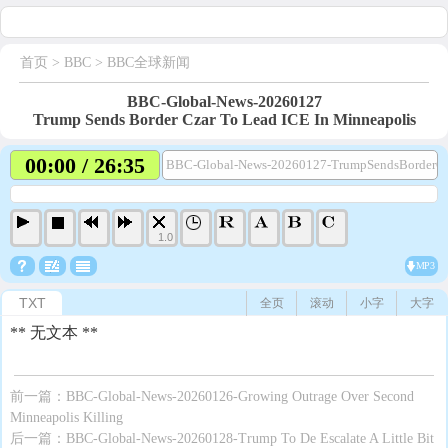
首页
> BBC >
BBC全球新闻
BBC-Global-News-20260127
Trump Sends Border Czar To Lead ICE In Minneapolis
00:00 / 26:35
BBC-Global-News-20260127-TrumpSendsBorderCz
1.0
MP3
TXT
全页
滚动
小字
大字
** 无文本 **
前一篇：
BBC-Global-News-20260126-Growing Outrage Over Second
Minneapolis Killing
后一篇：
BBC-Global-News-20260128-Trump To De Escalate A Little Bit