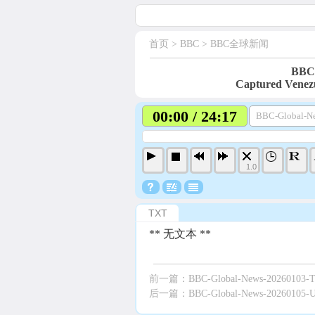
首页
> BBC >
BBC全球新闻
BBC-
Captured Venez
00:00 / 24:17
BBC-Global-N
1.0
TXT
** 无文本 **
前一篇：
BBC-Global-News-20260103-Tr
后一篇：
BBC-Global-News-20260105-US