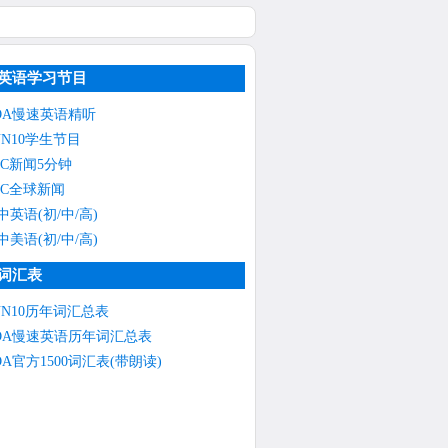
英语学习节目
OA慢速英语精听
NN10学生节目
BC新闻5分钟
BC全球新闻
中英语(初/中/高)
中美语(初/中/高)
词汇表
NN10历年词汇总表
OA慢速英语历年词汇总表
OA官方1500词汇表(带朗读)