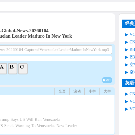
经典
Global-News-20260104
V
uelan Leader Maduro In New York
C
B
ews-20260104-CapturedVenezuelanLeaderMaduroInNewYork.mp3
B
空
空
MP3
英语
全页
滚动
小字
大字
C
V
V
ump Says US Will Run Venezuela
 Sends Warning To Venezuelas New Leader