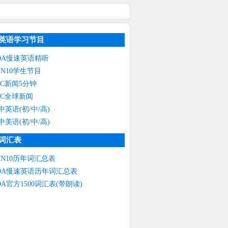
英语学习节目
OA慢速英语精听
NN10学生节目
BC新闻5分钟
BC全球新闻
中英语(初/中/高)
中美语(初/中/高)
词汇表
NN10历年词汇总表
OA慢速英语历年词汇总表
OA官方1500词汇表(带朗读)