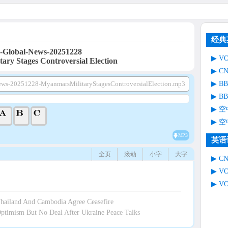
经典
Global-News-20251228
V
ary Stages Controversial Election
C
B
ws-20251228-MyanmarsMilitaryStagesControversialElection.mp3
B
空
空
MP3
英语
全页
滚动
小字
大字
C
V
V
ailand And Cambodia Agree Ceasefire
imism But No Deal After Ukraine Peace Talks