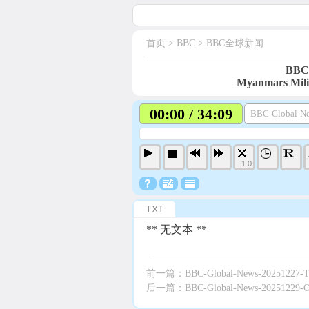
首页
> BBC >
BBC全球新闻
BBC-
Myanmars Milit
00:00 / 34:09
BBC-Global-Ne
1.0
TXT
** 无文本 **
前一篇：
BBC-Global-News-20251227-Th
后一篇：
BBC-Global-News-20251229-Opt