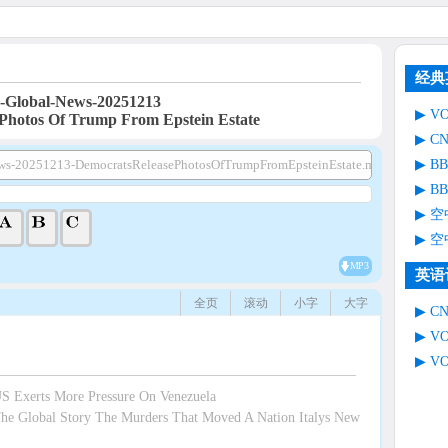
经典
Global-News-20251213
V
Photos Of Trump From Epstein Estate
C
B
s-20251213-DemocratsReleasePhotosOfTrumpFromEpsteinEstate.mp3
B
空
空
MP3
英语
全页
滚动
小字
大字
C
V
V
 Exerts More Pressure On Venezuela
 Global Story The Murders That Moved A Nation Italys New