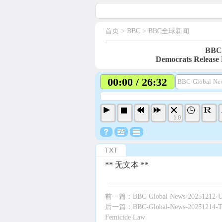
首页
> BBC >
BBC全球新闻
BBC-
Democrats Release 
00:00 / 26:32
BBC-Global-New
1.0
TXT
** 无文本 **
前一篇：
BBC-Global-News-20251212-US
后一篇：
BBC-Global-News-20251214-The
Femicide Law