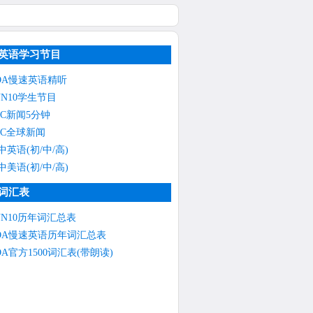
英语学习节目
OA慢速英语精听
NN10学生节目
BC新闻5分钟
BC全球新闻
中英语(初/中/高)
中美语(初/中/高)
词汇表
NN10历年词汇总表
OA慢速英语历年词汇总表
OA官方1500词汇表(带朗读)