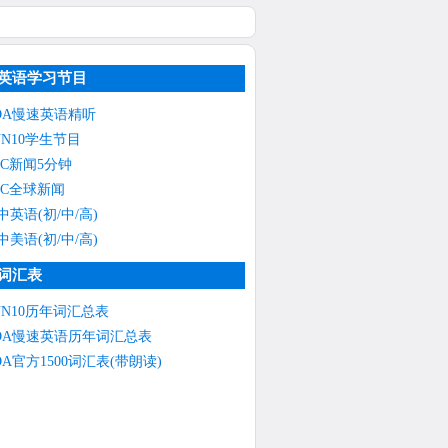
英语学习节目
OA慢速英语精听
NN10学生节目
BC新闻5分钟
BC全球新闻
中英语(初/中/高)
中美语(初/中/高)
词汇表
NN10历年词汇总表
OA慢速英语历年词汇总表
OA官方1500词汇表(带朗读)