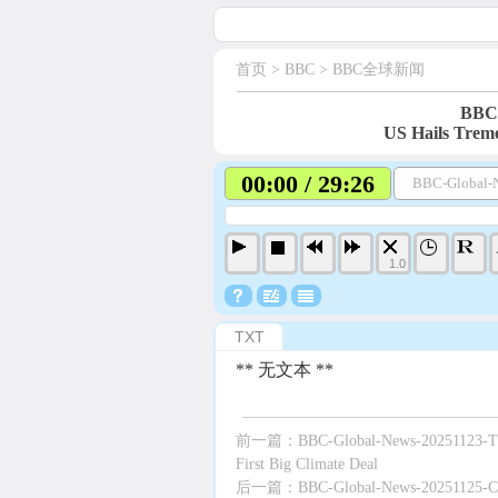
首页
> BBC >
BBC全球新闻
BBC-
US Hails Trem
00:00 / 29:26
BBC-Global-N
1.0
TXT
** 无文本 **
前一篇：
BBC-Global-News-20251123-The
First Big Climate Deal
后一篇：
BBC-Global-News-20251125-Cri