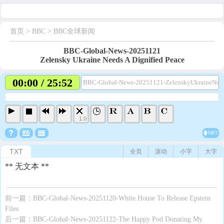
首页
> BBC >
BBC全球新闻
BBC-Global-News-20251121
Zelensky Ukraine Needs A Dignified Peace
00:00 / 25:52
BBC-Global-News-20251121-ZelenskyUkraineNeed
1.0
MP3
TXT
全页
滚动
小字
大字
** 无文本 **
前一篇：
BBC-Global-News-20251120-White House To Release Epstein
Files
后一篇：
BBC-Global-News-20251122-The Happy Pod Donating My