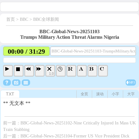
首页
> BBC >
BBC全球新闻
BBC-Global-News-20251103
Trumps Military Action Threat Alarms Nigeria
00:00 / 31:29
BBC-Global-News-20251103-TrumpsMilitaryActio
1.0
MP3
TXT
全页
滚动
小字
大字
** 无文本 **
前一篇：
BBC-Global-News-20251102-Nine Critically Injured In Mass UK
Train Stabbing
后一篇：
BBC-Global-News-20251104-Former US Vice President Dick